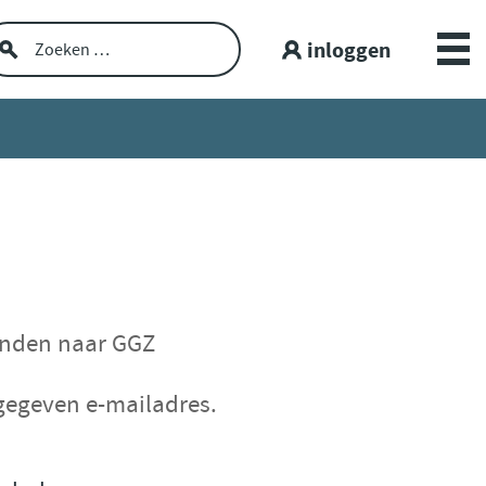
inloggen
Over GGZ Dataportaal
Openbare GGZ-cijfers
Spiegelinformatie
Workshop
onden naar GGZ
GGZ Data blogs
gegeven e-mailadres.
Lerende netwerken
Nieuws en interviews