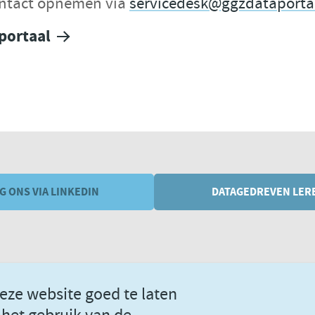
ontact opnemen via
servicedesk@ggzdataportaa
portaal
G ONS VIA LINKEDIN
DATAGEDREVEN LER
eze website goed te laten
ggznetwerken.nl