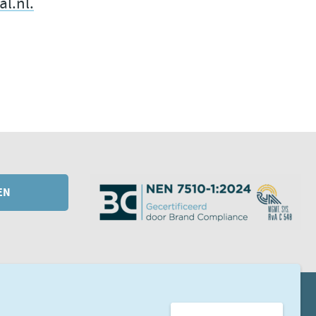
l.nl.
Data en privacy
Aan de slag met data delen
CGTp Check
Contact
EN