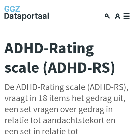
Over GGZ Dataportaal
ADHD-Rating
Openbare GGZ-cijfers
scale (ADHD-RS)
Spiegelinformatie
Workshop
GGZ Data blogs
De ADHD-Rating scale (ADHD-RS),
Lerende netwerken
vraagt in 18 items het gedrag uit,
Nieuws en interviews
een set vragen over gedrag in
Data en privacy
relatie tot aandachtstekort en
Aan de slag met data delen
een set in relatie tot