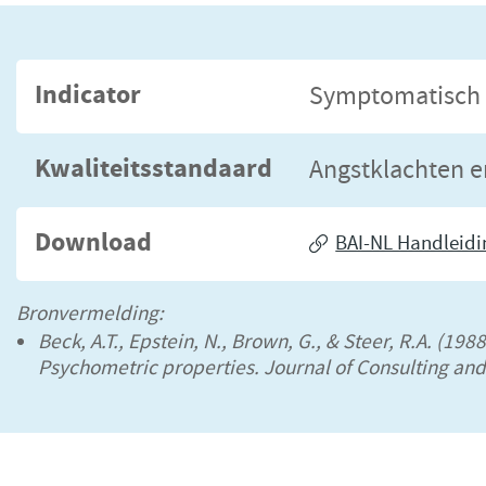
Indicator
Symptomatisch 
Kwaliteitsstandaard
Angstklachten e
Download
BAI-NL Handleidin
Bronvermelding:
Beck, A.T., Epstein, N., Brown, G., & Steer, R.A. (198
Psychometric properties. Journal of Consulting and