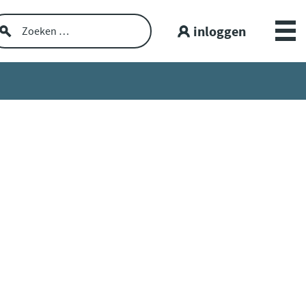
inloggen
Over GGZ Dataportaal
Openbare GGZ-cijfers
Spiegelinformatie
Workshop
GGZ Data blogs
Lerende netwerken
Nieuws en interviews