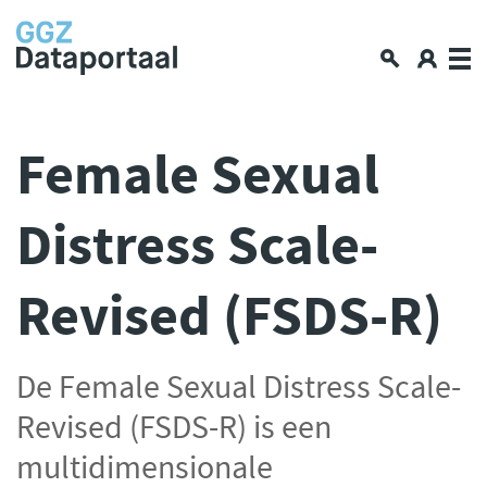
Over GGZ Dataportaal
Female Sexual
Openbare GGZ-cijfers
Distress Scale-
Spiegelinformatie
Workshop
Revised (FSDS-R)
GGZ Data blogs
Lerende netwerken
Nieuws en interviews
De Female Sexual Distress Scale-
Data en privacy
Revised (FSDS-R) is een
Aan de slag met data delen
multidimensionale