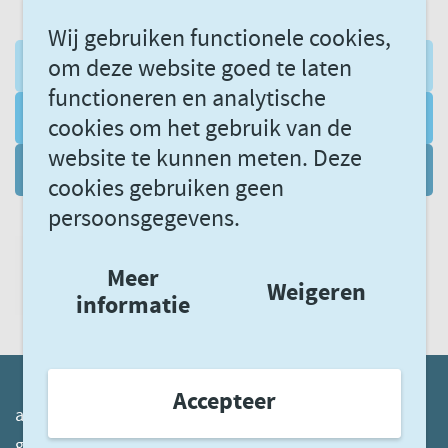
Wij gebruiken functionele cookies,
om deze website goed te laten
AANMELDEN NIEUWSBRIEF
functioneren en analytische
VOLG ONS VIA LINKEDIN
cookies om het gebruik van de
website te kunnen meten. Deze
DATAGEDREVEN LEREN
cookies gebruiken geen
persoonsgegevens.
Meer
Weigeren
informatie
Accepteer
akwaggz.nl
ggzstandaarden.nl
ggznetwerken.nl