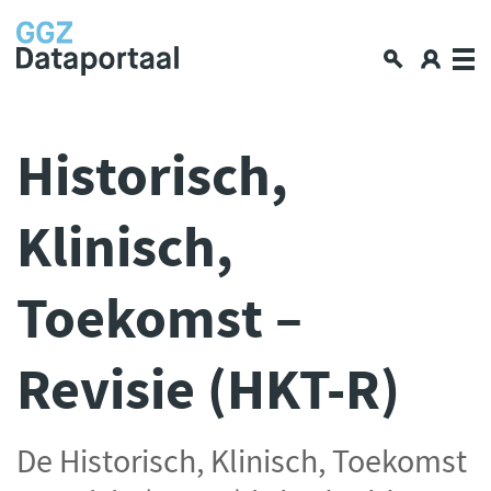
Over GGZ Dataportaal
Historisch,
Openbare GGZ-cijfers
Klinisch,
Spiegelinformatie
Workshop
Toekomst –
GGZ Data blogs
Lerende netwerken
Revisie (HKT-R)
Nieuws en interviews
Data en privacy
De Historisch, Klinisch, Toekomst
Aan de slag met data delen