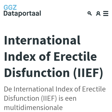
Over GGZ Dataportaal
International
Openbare GGZ-cijfers
Index of Erectile
Spiegelinformatie
Workshop
Disfunction (IIEF)
GGZ Data blogs
Lerende netwerken
Nieuws en interviews
De International Index of Erectile
Data en privacy
Disfunction (IIEF) is een
Aan de slag met data delen
multidimensionale