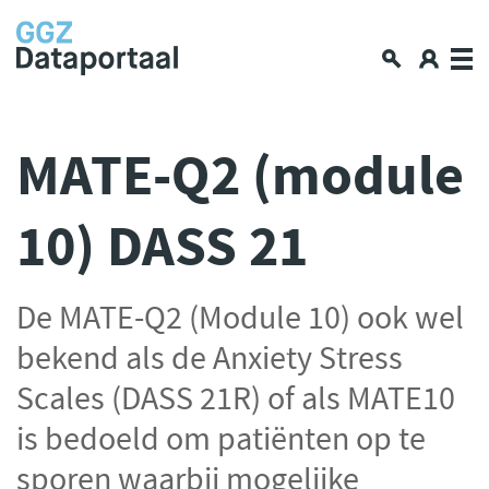
Over GGZ Dataportaal
MATE-Q2 (module
Openbare GGZ-cijfers
10) DASS 21
Spiegelinformatie
Workshop
GGZ Data blogs
De MATE-Q2 (Module 10) ook wel
Lerende netwerken
bekend als de Anxiety Stress
Nieuws en interviews
Scales (DASS 21R) of als MATE10
Data en privacy
is bedoeld om patiënten op te
Aan de slag met data delen
sporen waarbij mogelijke