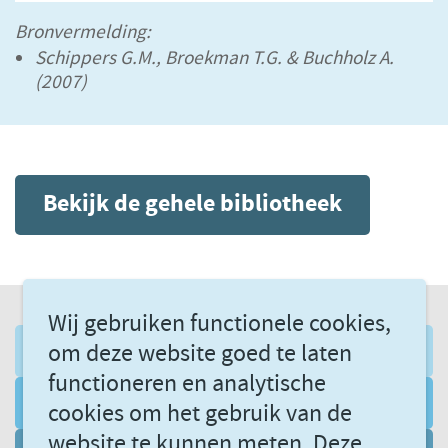
Bronvermelding:
Schippers G.M., Broekman T.G. & Buchholz A.
(2007)
Bekijk de gehele bibliotheek
Wij gebruiken functionele cookies,
om deze website goed te laten
AANMELDEN NIEUWSBRIEF
functioneren en analytische
VOLG ONS VIA LINKEDIN
cookies om het gebruik van de
website te kunnen meten. Deze