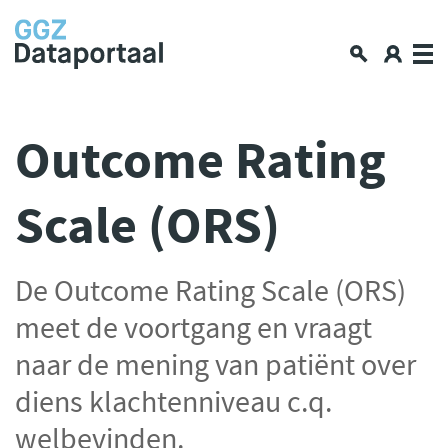
Over GGZ Dataportaal
Outcome Rating
Openbare GGZ-cijfers
Scale (ORS)
Spiegelinformatie
Workshop
GGZ Data blogs
De Outcome Rating Scale (ORS)
Lerende netwerken
meet de voortgang en vraagt
Nieuws en interviews
naar de mening van patiënt over
Data en privacy
diens klachtenniveau c.q.
Aan de slag met data delen
welbevinden.