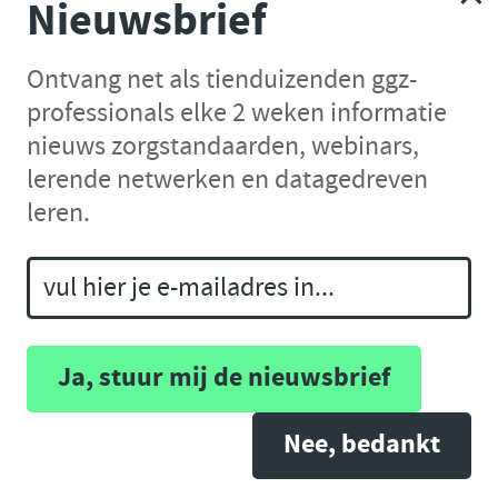
Nieuwsbrief
gezicht, lijn tussen neus en
mondhoek dieper, grimas,
Ontvang net als tienduizenden ggz-
verdrietige blik, dichtknijpen van
professionals elke 2 weken informatie
de ogen, paniek, kermen, huilen,
nieuws zorgstandaarden, webinars,
onrustgeluiden en tranen. De
lerende netwerken en datagedreven
leren.
vragenlijst wordt ingevuld door
de interviewer.
Indicator
Nee, bedankt
Symptomatisch herstel