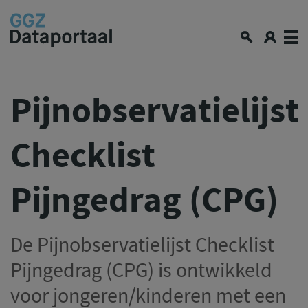
Over GGZ Dataportaal
Pijnobservatielijst
Openbare GGZ-cijfers
Checklist
Spiegelinformatie
Workshop
Pijngedrag (CPG)
GGZ Data blogs
Lerende netwerken
Nieuws en interviews
De Pijnobservatielijst Checklist
Data en privacy
Pijngedrag (CPG) is ontwikkeld
Aan de slag met data delen
voor jongeren/kinderen met een