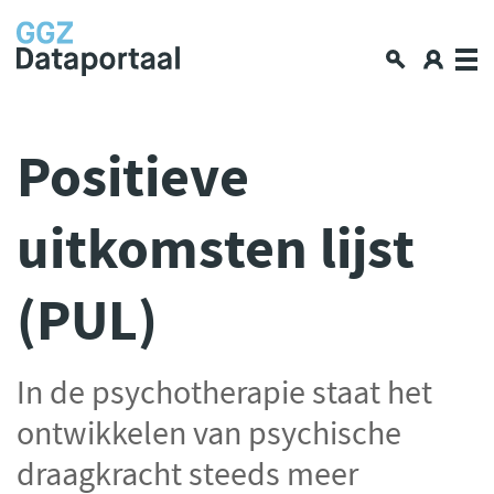
Over GGZ Dataportaal
Positieve
Openbare GGZ-cijfers
uitkomsten lijst
Spiegelinformatie
Workshop
(PUL)
GGZ Data blogs
Lerende netwerken
Nieuws en interviews
In de psychotherapie staat het
Data en privacy
ontwikkelen van psychische
Aan de slag met data delen
draagkracht steeds meer