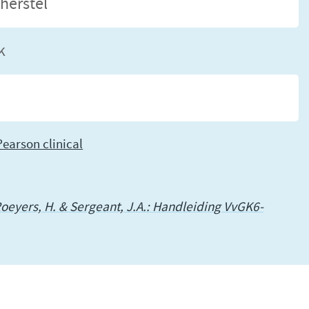
herstel
k
Pearson clinical
, Roeyers, H. & Sergeant, J.A.: Handleiding VvGK6-