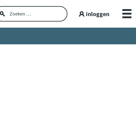
inloggen
Over GGZ Dataportaal
Openbare GGZ-cijfers
Spiegelinformatie
Workshop
GGZ Data blogs
Lerende netwerken
Nieuws en interviews