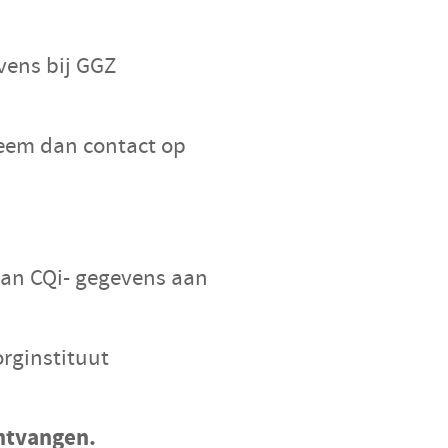
Data en privacy
Aan de slag met data delen
vens bij GGZ
CGTp Check
Contact
neem dan contact op
an CQi-
gegevens aan
rginstituut
ontvangen.