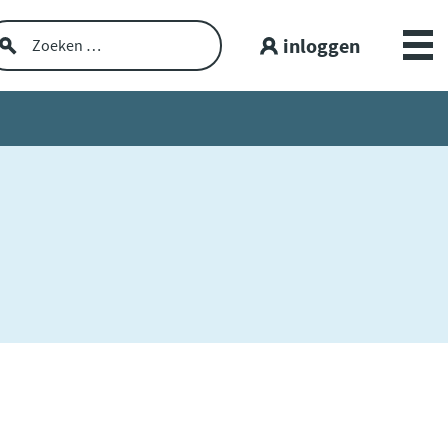
inloggen
Over GGZ Dataportaal
Openbare GGZ-cijfers
Spiegelinformatie
Workshop
GGZ Data blogs
Lerende netwerken
Nieuws en interviews