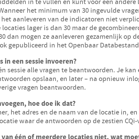
iddelde
n
in te vullen en kunt voor een andere l
. Wanneer het minimum van 30 ingevulde vragen
s het aanleveren van de indicatoren niet verpli
e locaties lager is dan 30 maar de gecombineer
 30 dan mogen ze aanleveren gezamenlijk op de
ok gepubliceerd in het Openbaar Databestand 
s in een sessie invoeren?
 één sessie alle vragen te beantwoorden. Je kan
twoorden opslaan, en later – na opnieuw inl
verige vragen beantwoorden.
nvoegen, hoe doe ik dat?
er, het adres en de naam van de locatie in, e
catie waar de antwoorden op de zestien CQi-
 van één of meerdere locaties niet, wat moe