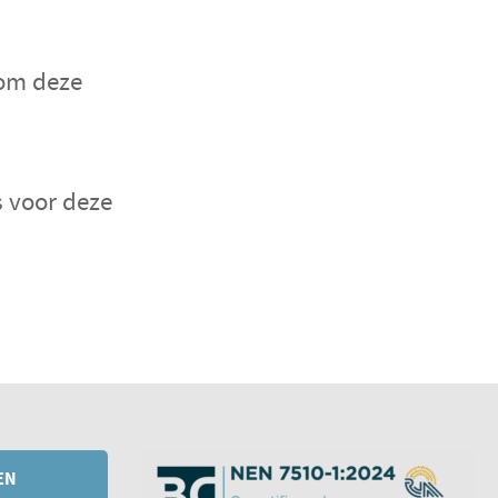
dom deze
s voor deze
EN