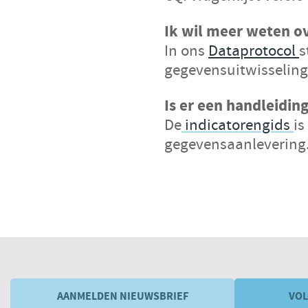
Ik wil meer weten o
In ons
Dataprotocol
s
gegevensuitwisseling
Is er een handleidin
De
indicatorengids
is
gegevensaanlevering
AANMELDEN NIEUWSBRIEF
VOL