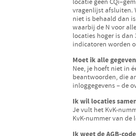
locatie
geen
CQi
–
gem
vragenlijst afsluiten
niet is behaald dan i
waarbij de N voor all
locaties hoger is dan
indicatoren worden o
Moet ik alle gegeven
Nee, je hoeft niet in
beantwoorden, die an
inloggegevens – de o
Ik wil locaties same
Je vult het KvK-numm
KvK-nummer van de lo
Ik weet de AGB-code