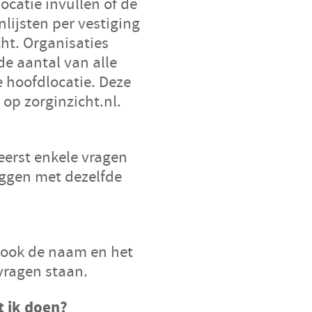
ocatie invullen of de
lijsten per vestiging
cht. Organisaties
de aantal van alle
 hoofdlocatie. Deze
op zorginzicht.nl.
 eerst enkele vragen
oggen met dezelfde
n ook de naam en het
vragen staan.
t ik doen?