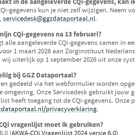
akt in de aangeleverde CQi-gegevens, kan ik
i-gegevens kun je niet zelf wijzigen. Neem vo
,
servicedesk@ggzdataportaal.nl
.
mijn CQi-gegevens na 13 februari?
t alle aangeleverde CQi-gegevens samen in e
 voor 1 maart 2026 aan Zorginstituut Nederlan
wij uiterlijk op 1 september 2026 uit onze sy
eilig bij GGZ Dataportaal?
en gedeeld via het webformulier worden opge
de omgeving.
Onze Servicedesk gebruikt jouw g
list heeft toegang tot de CQi-gegevens.
Onze p
zdataportaal.nl/privacyverklaring
.
CQi vragenlijst moet ik gebruiken?
6.0 (
AKWA-CQi Vragenlijst 2024 versie 6.0)