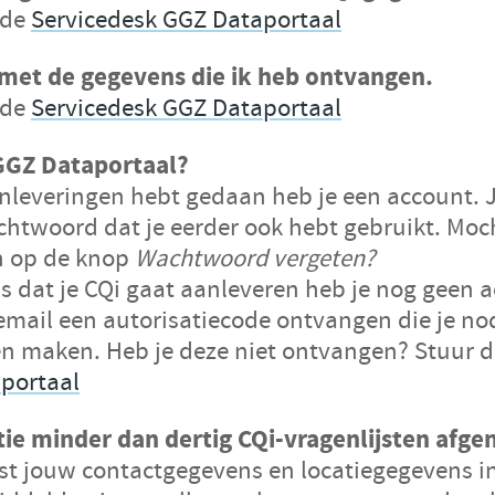
 de
Servicedesk GGZ Dataportaal
 met de gegevens die ik heb ontvangen.
 de
Servicedesk GGZ Dataportaal
t GGZ Dataportaal?
aanleveringen hebt gedaan heb je een account. 
chtwoord dat je eerder ook hebt gebruikt. Moc
an op de knop
Wachtwoord vergeten?
 is dat je CQi gaat aanleveren heb je nog geen 
 email een autorisatiecode ontvangen die je n
n maken. Heb je deze niet ontvangen?
Stuur d
portaal
tie minder dan dertig CQi-vragenlijsten afg
jst
jouw contactgegevens en locatiegegevens i