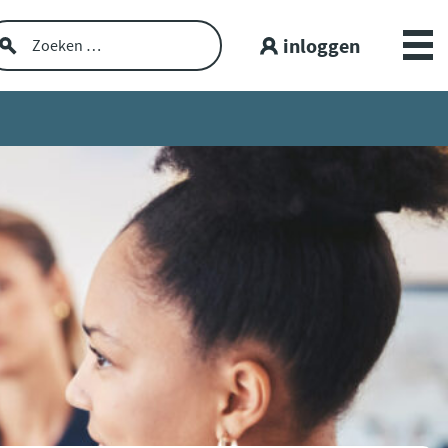
inloggen
Over GGZ Dataportaal
Openbare GGZ-cijfers
Spiegelinformatie
Workshop
GGZ Data blogs
Lerende netwerken
Nieuws en interviews