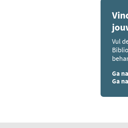
Vin
jou
Vul d
Bibli
behan
Ga na
Ga na