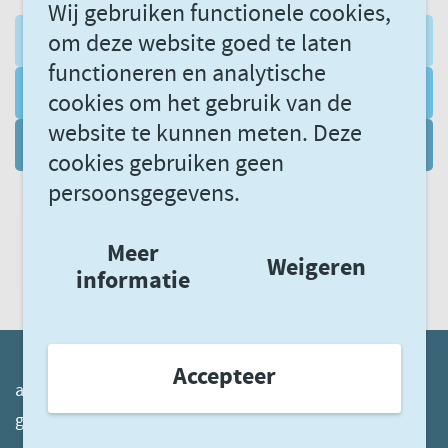
Wij gebruiken functionele cookies,
om deze website goed te laten
AANMELDEN NIEUWSBRIEF
functioneren en analytische
VOLG ONS VIA LINKEDIN
cookies om het gebruik van de
website te kunnen meten. Deze
DATAGEDREVEN LEREN
cookies gebruiken geen
persoonsgegevens.
Meer
Weigeren
informatie
Accepteer
akwaggz.nl
ggzstandaarden.nl
ggznetwerken.nl