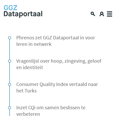
Over GGZ Dataportaal
Phrenos zet GGZ Dataportaal in voor
leren in netwerk
Openbare GGZ-cijfers
Spiegelinformatie
Vragenlijst over hoop, zingeving, geloof
Workshop
en identiteit
GGZ Data blogs
Lerende netwerken
Consumer Quality Index vertaald naar
Nieuws en interviews
het Turks
Data en privacy
Inzet CQi om samen beslissen te
Aan de slag met data delen
verbeteren